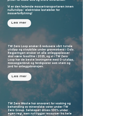
Vi er den ledende massetransportøren innen
nullutslipp/ elektriske lastebiler for
masseforflytning!
Les mer
TW Zero Loop ønsker å redusere vårt totale
utslipp og støybilde under gravearbeid i Oslo.
Regjeringen ønsker at alle anleggsplasser
skal være fossilfrie i 2025, og vi i TW Zero
Loop har de beste løsningene med 0-utslipp,
massegjenbruk og ferdigvarer som stein og
jord for anleggsbransjen.
Les mer
TW Zero Waste har ansvaret for vasking og
behandling av mineralske varer under TW
Zero Group. Selskapet drives 100% under
egen regi, men nyttiggjør ressurser fra hele