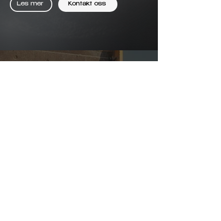
Les mer
Kontakt oss
Elektriske
Bynær
tungtransport
omlastningshub
løsninger
for masser
Behandling av rene og
Integrert plattform
forurensede
for masselogistikk
gravemasser