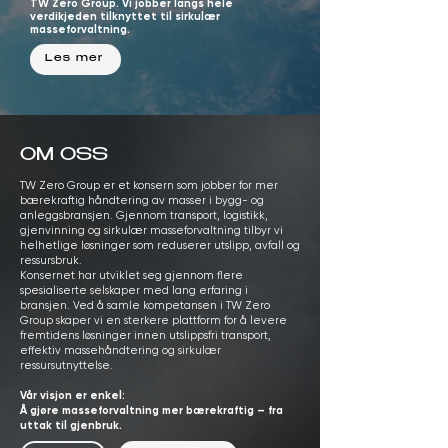
TW Zero Group. Vi jobber langs hele
verdikjeden tilknyttet til sirkulær
masseforvaltning.
Les mer
OM OSS
TW Zero Group er et konsern som jobber for mer
bærekraftig håndtering av masser i bygg- og
anleggsbransjen. Gjennom transport, logistikk,
gjenvinning og sirkulær masseforvaltning tilbyr vi
helhetlige løsninger som reduserer utslipp, avfall og
ressursbruk.
Konsernet har utviklet seg gjennom flere
spesialiserte selskaper med lang erfaring i
bransjen. Ved å samle kompetansen i TW Zero
Group skaper vi en sterkere plattform for å levere
fremtidens løsninger innen utslippsfri transport,
effektiv massehåndtering og sirkulær
ressursutnyttelse.
Vår visjon er enkel:
Å gjøre masseforvaltning mer bærekraftig – fra
uttak til gjenbruk.